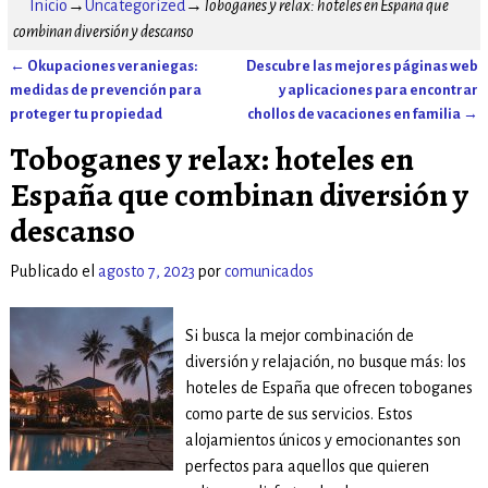
Inicio
→
Uncategorized
→
Toboganes y relax: hoteles en España que
combinan diversión y descanso
←
Okupaciones veraniegas:
Descubre las mejores páginas web
Navegación de entradas
medidas de prevención para
y aplicaciones para encontrar
proteger tu propiedad
chollos de vacaciones en familia
→
Toboganes y relax: hoteles en
España que combinan diversión y
descanso
Publicado el
agosto 7, 2023
por
comunicados
Si busca la mejor combinación de
diversión y relajación, no busque más: los
hoteles de España que ofrecen toboganes
como parte de sus servicios. Estos
alojamientos únicos y emocionantes son
perfectos para aquellos que quieren