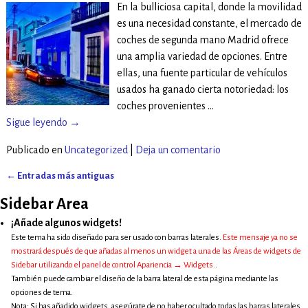
En la bulliciosa capital, donde la movilidad
es una necesidad constante, el mercado de
coches de segunda mano Madrid ofrece
una amplia variedad de opciones. Entre
ellas, una fuente particular de vehículos
usados ha ganado cierta notoriedad: los
coches provenientes
…
Sigue leyendo →
Publicado en
Uncategorized
|
Deja un comentario
←
Entradas más antiguas
Navegación de entradas
Sidebar Area
¡Añade algunos widgets!
Este tema ha sido diseñado para ser usado con barras laterales.
Este mensaje ya no se
mostrará después de que añadas al menos un widget a una de las Áreas de widgets de
Sidebar utilizando el panel de control Apariencia → Widgets.
.
También puede cambiar el diseño de la barra lateral de esta página mediante las
opciones de tema.
Nota: Si has añadido widgets, asegúrate de no haber ocultado todas las barras laterales