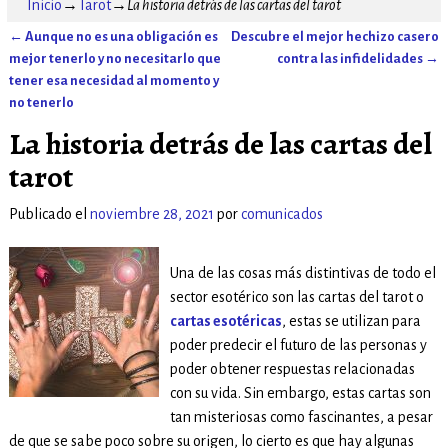
Inicio
→
Tarot
→
La historia detrás de las cartas del tarot
←
Aunque no es una obligación es
Descubre el mejor hechizo casero
Navegación de entradas
mejor tenerlo y no necesitarlo que
contra las infidelidades
→
tener esa necesidad al momento y
no tenerlo
La historia detrás de las cartas del
tarot
Publicado el
noviembre 28, 2021
por
comunicados
Una de las cosas más distintivas de todo el
sector esotérico son las cartas del tarot o
cartas esotéricas
, estas se utilizan para
poder predecir el futuro de las personas y
poder obtener respuestas relacionadas
con su vida. Sin embargo, estas cartas son
tan misteriosas como fascinantes, a pesar
de que se sabe poco sobre su origen, lo cierto es que hay algunas