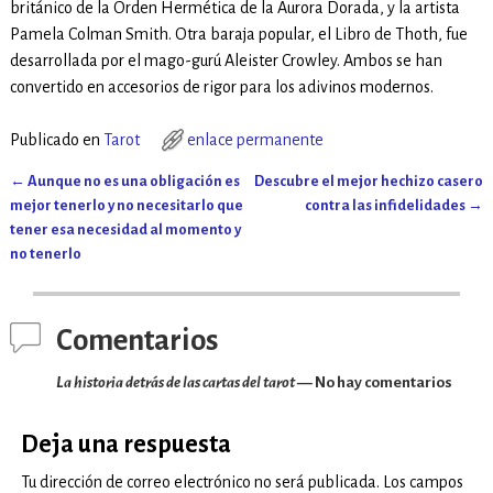
británico de la Orden Hermética de la Aurora Dorada, y la artista
Pamela Colman Smith. Otra baraja popular, el Libro de Thoth, fue
desarrollada por el mago-gurú Aleister Crowley. Ambos se han
convertido en accesorios de rigor para los adivinos modernos.
Publicado en
Tarot
enlace permanente
←
Aunque no es una obligación es
Descubre el mejor hechizo casero
Navegación de entradas
mejor tenerlo y no necesitarlo que
contra las infidelidades
→
tener esa necesidad al momento y
no tenerlo
Comentarios
La historia detrás de las cartas del tarot
— No hay comentarios
Deja una respuesta
Tu dirección de correo electrónico no será publicada.
Los campos