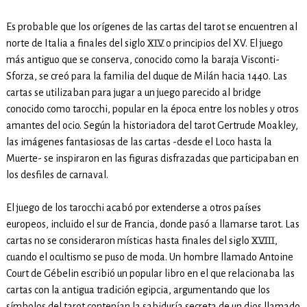
Es probable que los orígenes de las cartas del tarot se encuentren al
norte de Italia a finales del siglo XIV o principios del XV. El juego
más antiguo que se conserva, conocido como la baraja Visconti-
Sforza, se creó para la familia del duque de Milán hacia 1440. Las
cartas se utilizaban para jugar a un juego parecido al bridge
conocido como tarocchi, popular en la época entre los nobles y otros
amantes del ocio. Según la historiadora del tarot Gertrude Moakley,
las imágenes fantasiosas de las cartas -desde el Loco hasta la
Muerte- se inspiraron en las figuras disfrazadas que participaban en
los desfiles de carnaval.
El juego de los tarocchi acabó por extenderse a otros países
europeos, incluido el sur de Francia, donde pasó a llamarse tarot. Las
cartas no se consideraron místicas hasta finales del siglo XVIII,
cuando el ocultismo se puso de moda. Un hombre llamado Antoine
Court de Gébelin escribió un popular libro en el que relacionaba las
cartas con la antigua tradición egipcia, argumentando que los
símbolos del tarot contenían la sabiduría secreta de un dios llamado