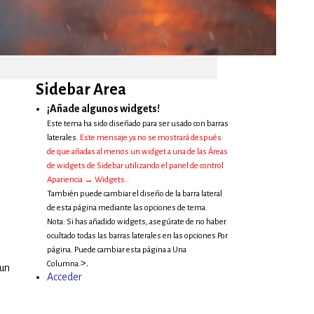
Sidebar Area
¡Añade algunos widgets!
Este tema ha sido diseñado para ser usado con barras
laterales.
Este mensaje ya no se mostrará después
de que añadas al menos un widget a una de las Áreas
de widgets de Sidebar utilizando el panel de control
Apariencia → Widgets.
.
También puede cambiar el diseño de la barra lateral
de esta página mediante las opciones de tema.
Nota: Si has añadido widgets, asegúrate de no haber
ocultado todas las barras laterales en las opciones Por
página. Puede cambiar esta página a Una
>.
Columna.
 un
Acceder